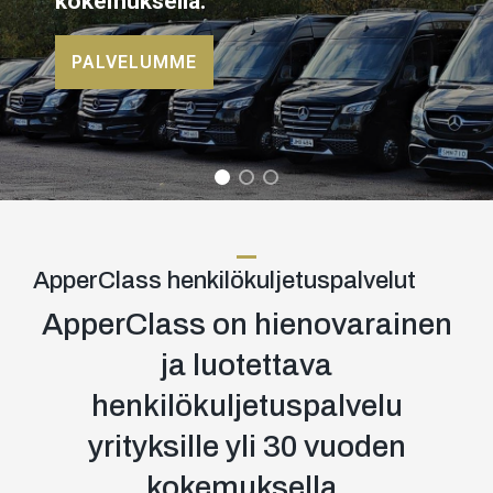
kokemuksella.
PALVELUMME
ApperClass henkilökuljetuspalvelut
ApperClass on hienovarainen
ja luotettava
henkilökuljetuspalvelu
yrityksille yli 30 vuoden
kokemuksella.